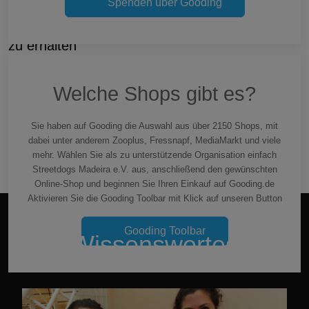
Spenden über Gooding
Kontaktieren Sie uns um weitere Informationen
zu erhalten
+351 910 003 755
Welche Shops gibt es?
info@streetdogs-madeira.com
Spendenkonto: paypal
@streetdogs-madeira.com
Sie haben auf Gooding die Auswahl aus über 2150 Shops, mit
dabei unter anderem Zooplus, Fressnapf, MediaMarkt und viele
Besuchen Sie uns auch auf
acebook
mehr. Wählen Sie als zu unterstützende Organisation einfach
Streetdogs Madeira e.V. aus, anschließend den gewünschten
Online-Shop und beginnen Sie Ihren Einkauf auf Gooding.de
Aktivieren Sie die Gooding Toolbar mit Klick auf unseren Button
Gooding Toolbar
Wissenswertes